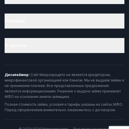
Полезное
О проекте
Дисклеймер:
Сайт Микрокредито не является кредитором,
микрофинансовой организацией или банком. Мы не выдаём займы и
не принимаем платежи. Все представленные предложения
являются информационными. Решение о выдаче займа принимает
МФО на основании анкеты заёмщика.
Полная стоимость займа, условия и тарифы указаны на сайтах МФО.
Перед оформлением внимательно ознакомьтесь с договором.
© 2022–2026 Микрокредито — Все права защищены