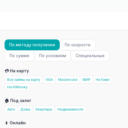
По методу получения
По скорости
По сумме
По условиям
Специальные
💳 На карту
Все займы на карту
VISA
Mastercard
МИР
На Киви
На ЮMoney
🏠 Под залог
Авто
Дома
Квартиры
Недвижимости
📱 Онлайн