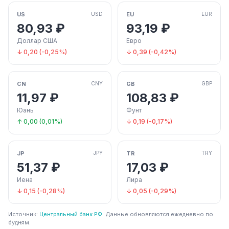
US
EU
USD
EUR
80,93 ₽
93,19 ₽
Доллар США
Евро
↓ 0,20 (-0,25%)
↓ 0,39 (-0,42%)
CN
GB
CNY
GBP
11,97 ₽
108,83 ₽
Юань
Фунт
↑ 0,00 (0,01%)
↓ 0,19 (-0,17%)
JP
TR
JPY
TRY
51,37 ₽
17,03 ₽
Иена
Лира
↓ 0,15 (-0,28%)
↓ 0,05 (-0,29%)
Источник:
Центральный банк РФ
. Данные обновляются ежедневно по
будням.