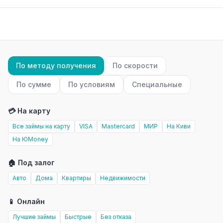
По методу получения
По скорости
По сумме
По условиям
Специальные
💳 На карту
Все займы на карту
VISA
Mastercard
МИР
На Киви
На ЮMoney
🏠 Под залог
Авто
Дома
Квартиры
Недвижимости
📱 Онлайн
Лучшие займы
Быстрые
Без отказа