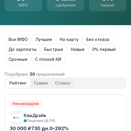
МФО
одобрение
первый
Все МФО
Лучшие
На карту
Без отказа
До зарплаты
Быстрые
Новые
0% первый
Срочные
С плохой КИ
Подобрано
30
предложений
Рейтинг
Сумма
Ставка
Рекомендуем
КэшДрайв
Лицензия ЦБ РФ
30 000 ₽
730 дн.
0–292%