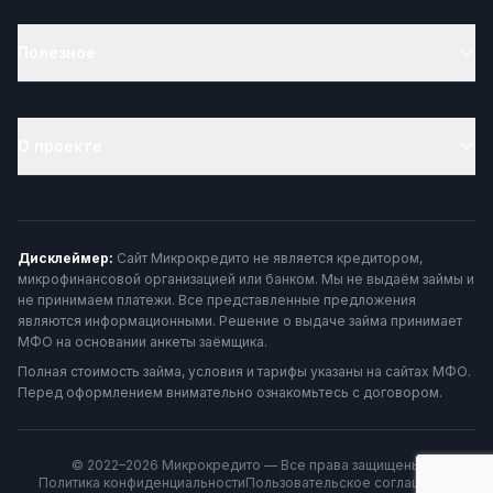
Полезное
О проекте
Дисклеймер:
Сайт Микрокредито не является кредитором,
микрофинансовой организацией или банком. Мы не выдаём займы и
не принимаем платежи. Все представленные предложения
являются информационными. Решение о выдаче займа принимает
МФО на основании анкеты заёмщика.
Полная стоимость займа, условия и тарифы указаны на сайтах МФО.
Перед оформлением внимательно ознакомьтесь с договором.
© 2022–2026 Микрокредито — Все права защищены
Политика конфиденциальности
Пользовательское соглашение