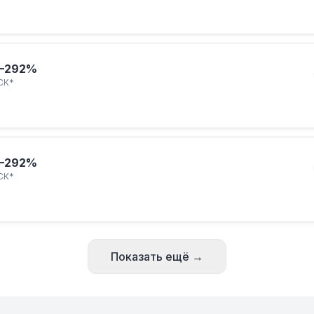
–292%
СК*
–292%
СК*
Показать ещё →