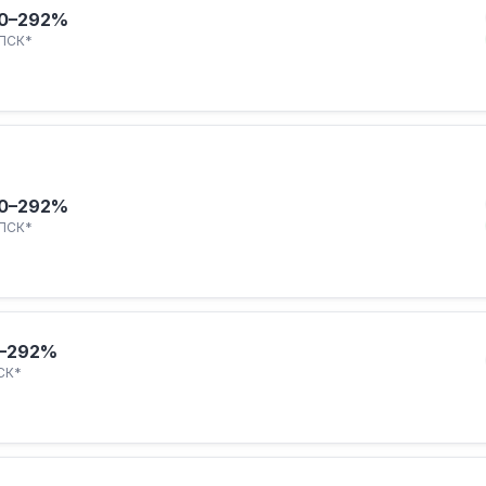
0–292%
ПСК*
0–292%
ПСК*
–292%
СК*