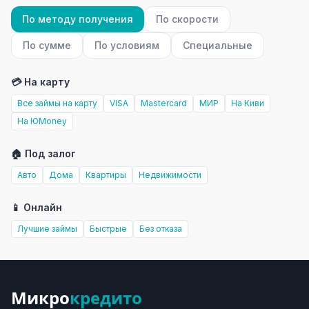
По методу получения
По скорости
По сумме
По условиям
Специальные
💳 На карту
Все займы на карту
VISA
Mastercard
МИР
На Киви
На ЮMoney
🏠 Под залог
Авто
Дома
Квартиры
Недвижимости
📱 Онлайн
Лучшие займы
Быстрые
Без отказа
Микро
кредито