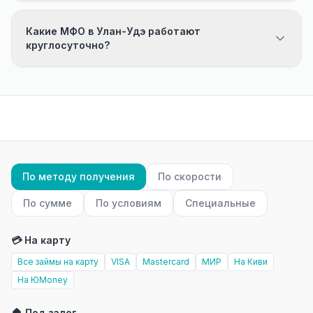
Какие МФО в Улан-Удэ работают
круглосуточно?
По методу получения
По скорости
По сумме
По условиям
Специальные
💳 На карту
Все займы на карту
VISA
Mastercard
МИР
На Киви
На ЮMoney
🏠 Под залог