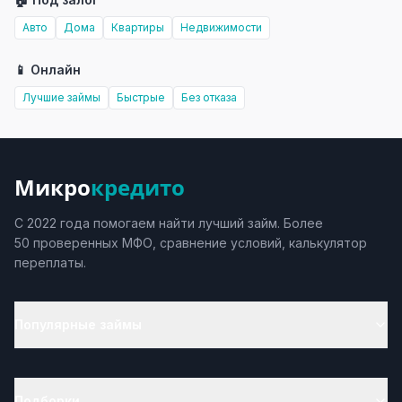
Авто
Дома
Квартиры
Недвижимости
📱 Онлайн
Лучшие займы
Быстрые
Без отказа
Микро
кредито
С 2022 года помогаем найти лучший займ. Более
50 проверенных МФО, сравнение условий, калькулятор
переплаты.
Популярные займы
Подборки