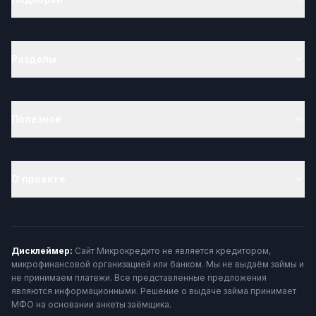
Разделы
Полезное
О проекте
Дисклеймер:
Сайт Микрокредито не является кредитором,
микрофинансовой организацией или банком. Мы не выдаём займы и
не принимаем платежи. Все представленные предложения
являются информационными. Решение о выдаче займа принимает
МФО на основании анкеты заёмщика.