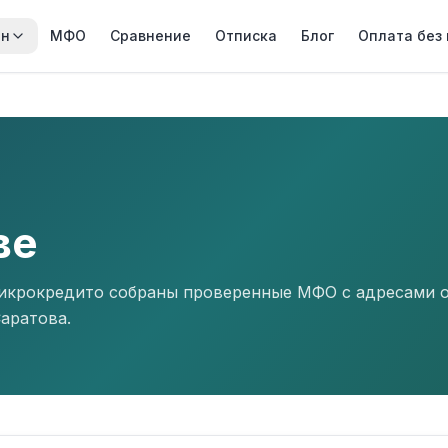
йн
МФО
Сравнение
Отписка
Блог
Оплата без
ве
Микрокредито собраны проверенные МФО с адресами 
Саратова.