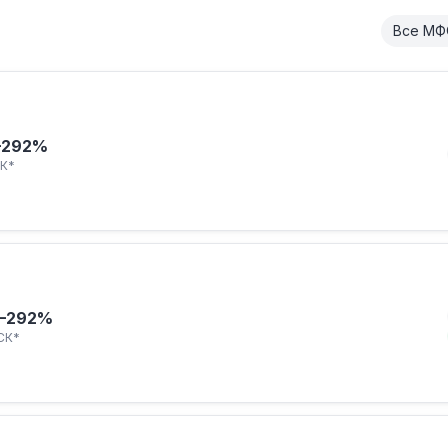
Все МФ
–292%
К*
–292%
СК*