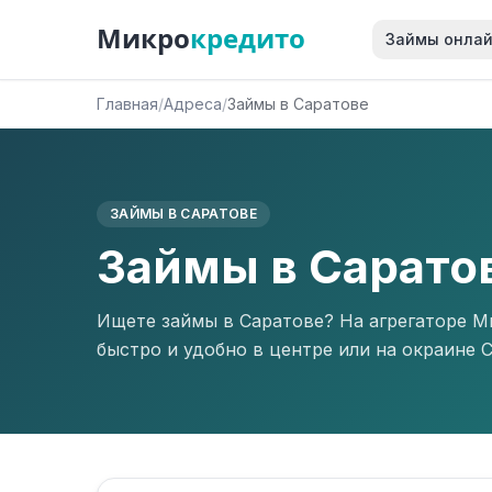
Микро
кредито
Займы онла
Главная
/
Адреса
/
Займы в Саратове
ЗАЙМЫ В САРАТОВЕ
Займы в Сарато
Ищете займы в Саратове? На агрегаторе 
быстро и удобно в центре или на окраине 