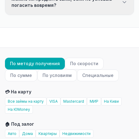
погасить вовремя?
По методу получения
По скорости
По сумме
По условиям
Специальные
💳 На карту
Все займы на карту
VISA
Mastercard
МИР
На Киви
На ЮMoney
🏠 Под залог
Авто
Дома
Квартиры
Недвижимости