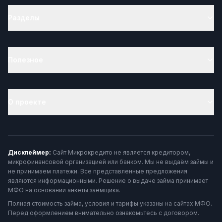
Разделы
Полезное
О проекте
Дисклеймер:
Сайт Микрокредито не является кредитором,
микрофинансовой организацией или банком. Мы не выдаём займы и
не принимаем платежи. Все представленные предложения
являются информационными. Решение о выдаче займа принимает
МФО на основании анкеты заёмщика.
Полная стоимость займа, условия и тарифы указаны на сайтах МФО.
Перед оформлением внимательно ознакомьтесь с договором.