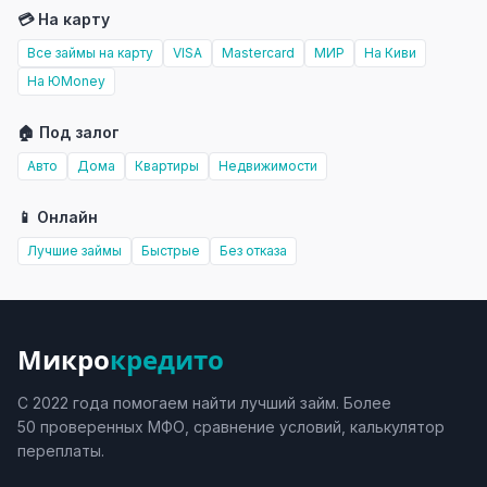
💳 На карту
Все займы на карту
VISA
Mastercard
МИР
На Киви
На ЮMoney
🏠 Под залог
Авто
Дома
Квартиры
Недвижимости
📱 Онлайн
Лучшие займы
Быстрые
Без отказа
Микро
кредито
С 2022 года помогаем найти лучший займ. Более
50 проверенных МФО, сравнение условий, калькулятор
переплаты.