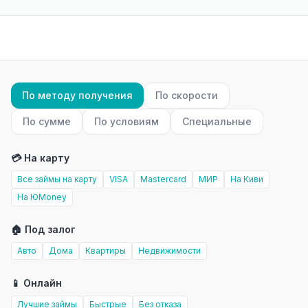
По методу получения
По скорости
По сумме
По условиям
Специальные
💳 На карту
Все займы на карту
VISA
Mastercard
МИР
На Киви
На ЮMoney
🏠 Под залог
Авто
Дома
Квартиры
Недвижимости
📱 Онлайн
Лучшие займы
Быстрые
Без отказа