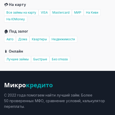
💳 На карту
Все займы на карту
VISA
Mastercard
МИР
На Киви
На ЮMoney
🏠 Под залог
Авто
Дома
Квартиры
Недвижимости
📱 Онлайн
Лучшие займы
Быстрые
Без отказа
Микро
кредито
С 2022 года помогаем найти лучший займ. Более
50 проверенных МФО, сравнение условий, калькулятор
переплаты.