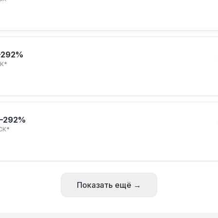
–292%
К*
–292%
СК*
Показать ещё →