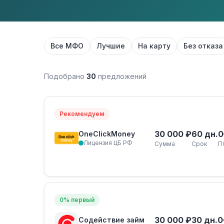
Все МФО
Лучшие
На карту
Без отказа
Подобрано
30
предложений
Рекомендуем
30 000 ₽
60 дн.
0
OneClickMoney
Лицензия ЦБ РФ
Сумма
Срок
П
0% первый
30 000 ₽
30 дн.
0
Содействие займ