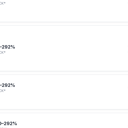
СК*
–292%
СК*
–292%
СК*
0–292%