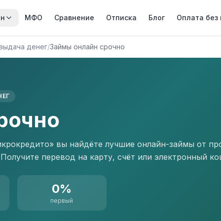
йн
МФО
Сравнение
Отписка
Блог
Оплата без
 выдача денег
/
Займы онлайн срочно
НЕГ
рочно
крокредито» вы найдёте лучшие онлайн-займы от пр
 Получите перевод на карту, счёт или электронный ко
0%
первый