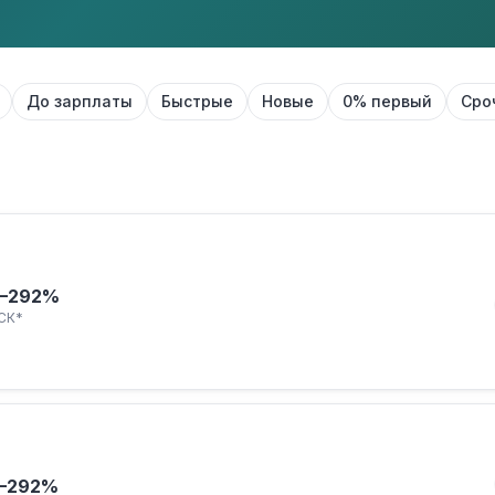
До зарплаты
Быстрые
Новые
0% первый
Сро
–292%
СК*
–292%