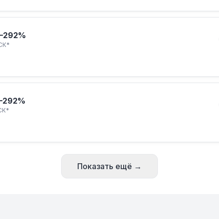
–292%
СК*
–292%
СК*
Показать ещё →