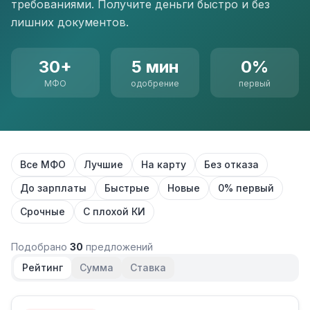
требованиями. Получите деньги быстро и без
лишних документов.
30+
5 мин
0%
МФО
одобрение
первый
Все МФО
Лучшие
На карту
Без отказа
До зарплаты
Быстрые
Новые
0% первый
Срочные
С плохой КИ
Подобрано
30
предложений
Рейтинг
Сумма
Ставка