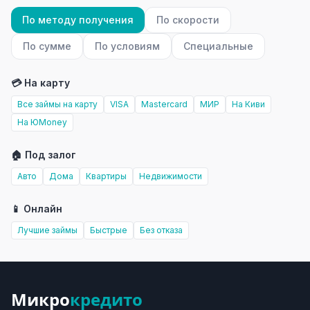
По методу получения
По скорости
По сумме
По условиям
Специальные
💳 На карту
Все займы на карту
VISA
Mastercard
МИР
На Киви
На ЮMoney
🏠 Под залог
Авто
Дома
Квартиры
Недвижимости
📱 Онлайн
Лучшие займы
Быстрые
Без отказа
Микро
кредито