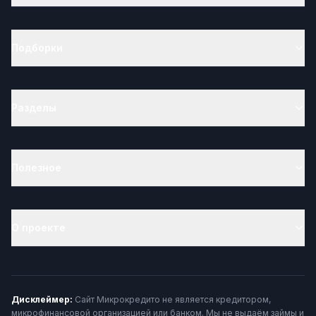
Подборки
Разделы
Полезное
О проекте
Дисклеймер:
Сайт Микрокредито не является кредитором,
микрофинансовой организацией или банком. Мы не выдаём займы и