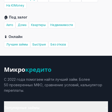
На ЮMoney
🏠 Под залог
Авто
Дома
Квартиры
Недвижимости
📱 Онлайн
Лучшие займы
Быстрые
Без отказа
Микро
кредито
С 2022 года помогаем найти лучший займ. Более
50 проверенных МФО, сравнение условий, калькулятор
переплаты.
Популярные займы