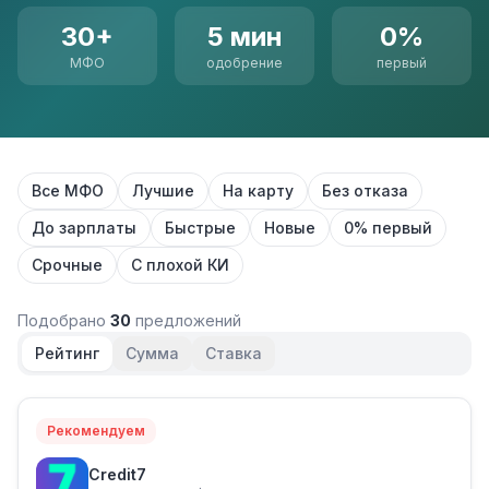
30+
5 мин
0%
МФО
одобрение
первый
Все МФО
Лучшие
На карту
Без отказа
До зарплаты
Быстрые
Новые
0% первый
Срочные
С плохой КИ
Подобрано
30
предложений
Рейтинг
Сумма
Ставка
Рекомендуем
Credit7