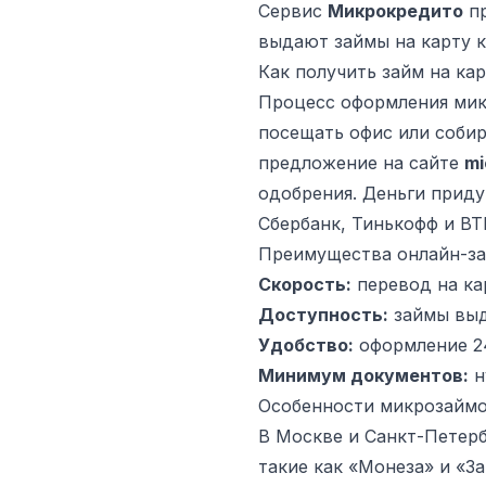
Сервис
Микрокредито
пр
выдают займы на карту к
Как получить займ на ка
Процесс оформления мик
посещать офис или соби
предложение на сайте
mi
одобрения. Деньги приду
Сбербанк, Тинькофф и ВТ
Преимущества онлайн-з
Скорость:
перевод на кар
Доступность:
займы выд
Удобство:
оформление 24
Минимум документов:
н
Особенности микрозаймо
В Москве и Санкт-Петер
такие как «Монеза» и «З