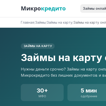
Микро
кредито
Займы онла
Главная
/
Займы
/
Займы на карту
/
Займы на карту он
ЗАЙМЫ НА КАРТУ
Займы на карту
Нужны деньги срочно? Займы на карту онл
Микрокредито без лишних документов и виз
30+
5 мин
МФО
одобрение