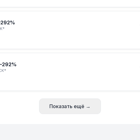
–292%
К*
–292%
СК*
Показать ещё →