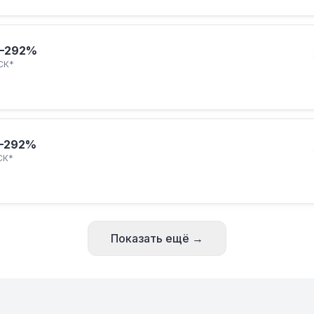
–292%
СК*
–292%
СК*
Показать ещё →