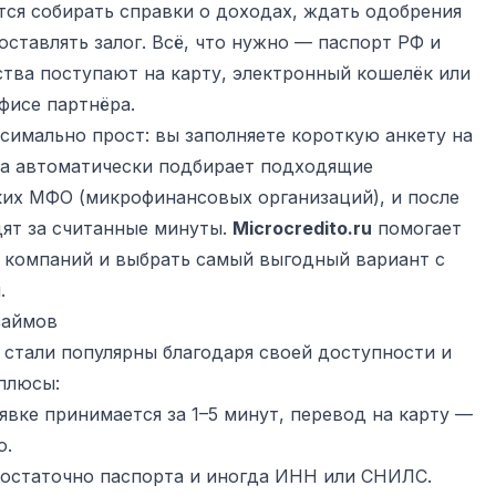
ется собирать справки о доходах, ждать одобрения
оставлять залог. Всё, что нужно — паспорт РФ и
ства поступают на карту, электронный кошелёк или
фисе партнёра.
имально прост: вы заполняете короткую анкету на
ма автоматически подбирает подходящие
ких МФО (микрофинансовых организаций), и после
ят за считанные минуты.
Microcredito.ru
помогает
х компаний и выбрать самый выгодный вариант с
.
займов
стали популярны благодаря своей доступности и
плюсы:
явке принимается за 1–5 минут, перевод на карту —
о.
остаточно паспорта и иногда ИНН или СНИЛС.