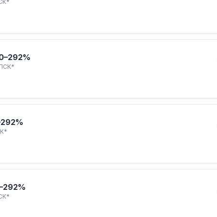
СК*
0–292%
ПСК*
–292%
К*
–292%
СК*