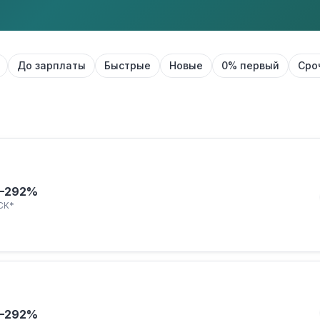
До зарплаты
Быстрые
Новые
0% первый
Сро
–292%
СК*
–292%