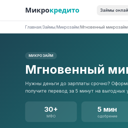
Микро
кредито
Займы онла
Главная
/
Займы
/
Микрозайм
/
Мгновенный микрозайм
МИКРОЗАЙМ
Мгновенный ми
Нужны деньги до зарплаты срочно? Оформи
получите перевод за 5 минут на выгодных у
30+
5 мин
МФО
одобрение