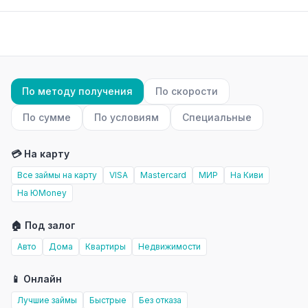
По методу получения
По скорости
По сумме
По условиям
Специальные
💳 На карту
Все займы на карту
VISA
Mastercard
МИР
На Киви
На ЮMoney
🏠 Под залог
Авто
Дома
Квартиры
Недвижимости
📱 Онлайн
Лучшие займы
Быстрые
Без отказа