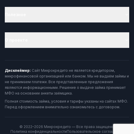
Полезное
О проекте
Дисклеймер:
Сайт Микрокредито не является кредитором,
микрофинансовой организацией или банком. Мы не выдаём займы и
не принимаем платежи. Все представленные предложения
являются информационными. Решение о выдаче займа принимает
МФО на основании анкеты заёмщика.
Полная стоимость займа, условия и тарифы указаны на сайтах МФО.
Перед оформлением внимательно ознакомьтесь с договором.
© 2022–2026 Микрокредито — Все права защищены
Политика конфиденциальности
Пользовательское соглашение