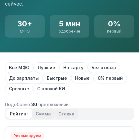
сейчас.
30+
5 мин
0%
МФО
одобрение
первый
Все МФО
Лучшие
На карту
Без отказа
До зарплаты
Быстрые
Новые
0% первый
Срочные
С плохой КИ
Подобрано
30
предложений
Рейтинг
Сумма
Ставка
Рекомендуем