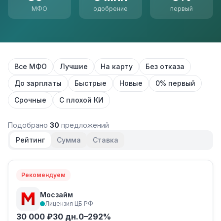
МФО
одобрение
первый
Все МФО
Лучшие
На карту
Без отказа
До зарплаты
Быстрые
Новые
0% первый
Срочные
С плохой КИ
Подобрано
30
предложений
Рейтинг
Сумма
Ставка
Рекомендуем
Мосзайм
Лицензия ЦБ РФ
30 000 ₽
30 дн.
0–292%