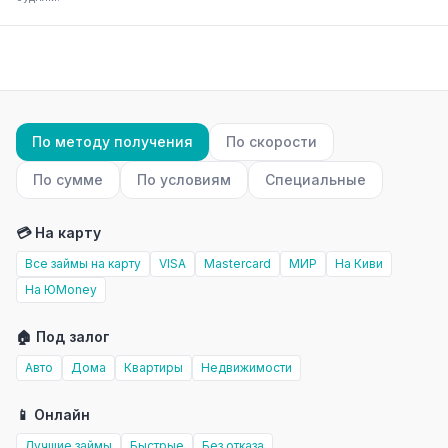
По методу получения
По скорости
По сумме
По условиям
Специальные
💳 На карту
Все займы на карту
VISA
Mastercard
МИР
На Киви
На ЮMoney
🏠 Под залог
Авто
Дома
Квартиры
Недвижимости
📱 Онлайн
Лучшие займы
Быстрые
Без отказа