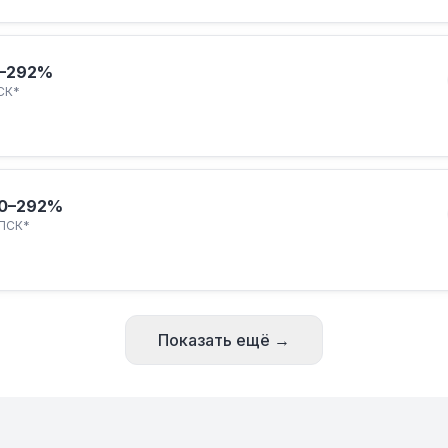
–292%
СК*
0–292%
ПСК*
Показать ещё →