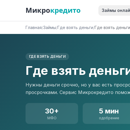
Микро
кредито
Займы онла
Главная
/
Займы
/
Где взять деньги
/
Где взять деньг
ГДЕ ВЗЯТЬ ДЕНЬГИ
Где взять деньг
Нужны деньги срочно, но у вас есть просро
просрочками. Сервис Микрокредито помож
30+
5 мин
МФО
одобрение