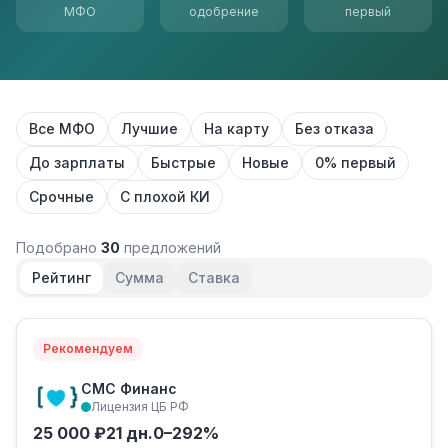
МФО
одобрение
первый
Все МФО
Лучшие
На карту
Без отказа
До зарплаты
Быстрые
Новые
0% первый
Срочные
С плохой КИ
Подобрано
30
предложений
Рейтинг
Сумма
Ставка
Рекомендуем
СМС Финанс
Лицензия ЦБ РФ
25 000 ₽
21 дн.
0–292%