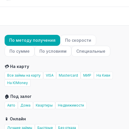
По методу получения
По скорости
По сумме
По условиям
Специальные
💳 На карту
Все займы на карту
VISA
Mastercard
МИР
На Киви
На ЮMoney
🏠 Под залог
Авто
Дома
Квартиры
Недвижимости
📱 Онлайн
Лучшие займы
Быстрые
Без отказа