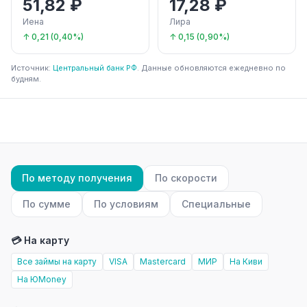
51,82 ₽
17,28 ₽
Иена
Лира
↑ 0,21 (0,40%)
↑ 0,15 (0,90%)
Источник:
Центральный банк РФ
. Данные обновляются ежедневно по
будням.
По методу получения
По скорости
По сумме
По условиям
Специальные
💳 На карту
Все займы на карту
VISA
Mastercard
МИР
На Киви
На ЮMoney