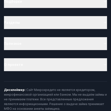
Подборки
Разделы
Полезное
О проекте
Дисклеймер:
Сайт Микрокредито не является кредитором,
микрофинансовой организацией или банком. Мы не выдаём займы и
не принимаем платежи. Все представленные предложения
являются информационными. Решение о выдаче займа принимает
МФО на основании анкеты заёмщика.