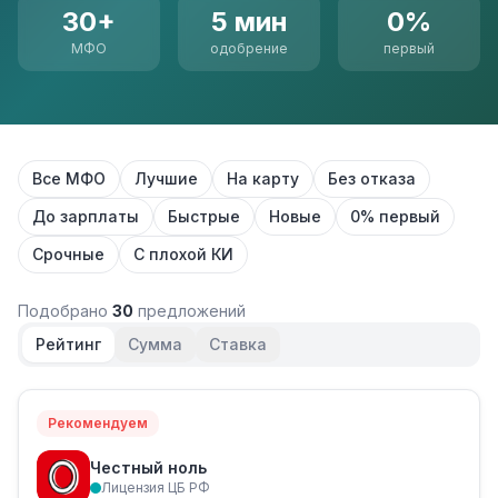
30+
5 мин
0%
МФО
одобрение
первый
Все МФО
Лучшие
На карту
Без отказа
До зарплаты
Быстрые
Новые
0% первый
Срочные
С плохой КИ
Подобрано
30
предложений
Рейтинг
Сумма
Ставка
Рекомендуем
Честный ноль
Лицензия ЦБ РФ