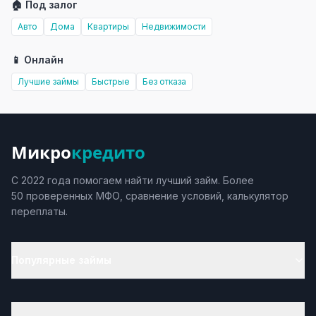
🏠 Под залог
Авто
Дома
Квартиры
Недвижимости
📱 Онлайн
Лучшие займы
Быстрые
Без отказа
Микро
кредито
С 2022 года помогаем найти лучший займ. Более
50 проверенных МФО, сравнение условий, калькулятор
переплаты.
Популярные займы