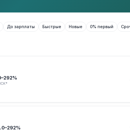
До зарплаты
Быстрые
Новые
0% первый
Сро
0–292%
ПСК*
.
0–292%