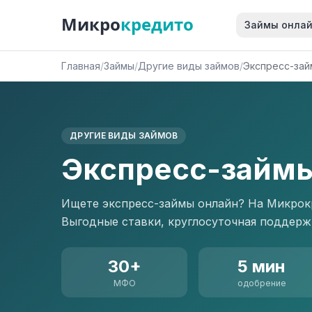
Микро
кредито
Займы онла
Главная
/
Займы
/
Другие виды займов
/
Экспресс-зай
ДРУГИЕ ВИДЫ ЗАЙМОВ
Экспресс-займы
Ищете экспресс-займы онлайн? На Микрокр
Выгодные ставки, круглосуточная поддерж
30+
5 мин
МФО
одобрение