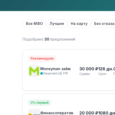
Все МФО
Лучшие
На карту
Без отказа
Подобрано
30
предложений
Рекомендуем
30 000 ₽
126 дн.
Moneyman займ
Лицензия ЦБ РФ
Сумма
Срок
0% первый
20 000 ₽
1080 дн
Финансоператив