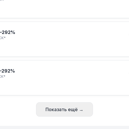
–292%
СК*
–292%
СК*
Показать ещё →