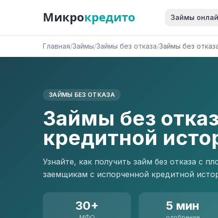
Микро
кредито
Займы онла
Главная
/
Займы
/
Займы без отказа
/
Займы без отказ
ЗАЙМЫ БЕЗ ОТКАЗА
Займы без отказ
кредитной исто
Узнайте, как получить займ без отказа с 
заемщикам с испорченной кредитной истор
30+
5 мин
МФО
одобрение