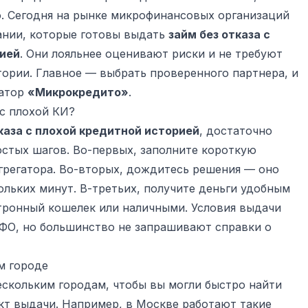
. Сегодня на рынке микрофинансовых организаций
нии, которые готовы выдать
займ без отказа с
рией
. Они лояльнее оценивают риски и не требуют
ории. Главное — выбрать проверенного партнера, и
гатор
«Микрокредито»
.
с плохой КИ?
тказа с плохой кредитной историей
, достаточно
стых шагов. Во-первых, заполните короткую
агрегатора. Во-вторых, дождитесь решения — оно
ольких минут. В-третьих, получите деньги удобным
ктронный кошелек или наличными. Условия выдачи
МФО, но большинство не запрашивают справки о
м городе
скольким городам, чтобы вы могли быстро найти
кт выдачи. Например, в Москве работают такие