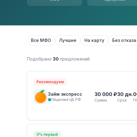
Все МФО
Лучшие
На карту
Без отказа
Подобрано
30
предложений
Рекомендуем
30 000 ₽
30 дн.
0
Займ экспресс
Лицензия ЦБ РФ
Сумма
Срок
П
0% первый