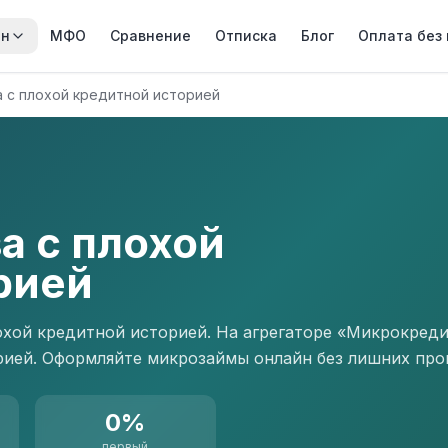
йн
МФО
Сравнение
Отписка
Блог
Оплата без
а с плохой кредитной историей
а с плохой
рией
плохой кредитной историей. На агрегаторе «Микрокред
ией. Оформляйте микрозаймы онлайн без лишних пров
0%
первый