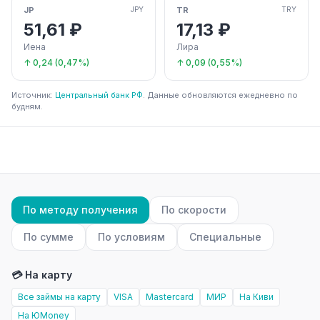
JP
TR
JPY
TRY
51,61 ₽
17,13 ₽
Иена
Лира
↑ 0,24 (0,47%)
↑ 0,09 (0,55%)
Источник:
Центральный банк РФ
. Данные обновляются ежедневно по
будням.
По методу получения
По скорости
По сумме
По условиям
Специальные
💳 На карту
Все займы на карту
VISA
Mastercard
МИР
На Киви
На ЮMoney