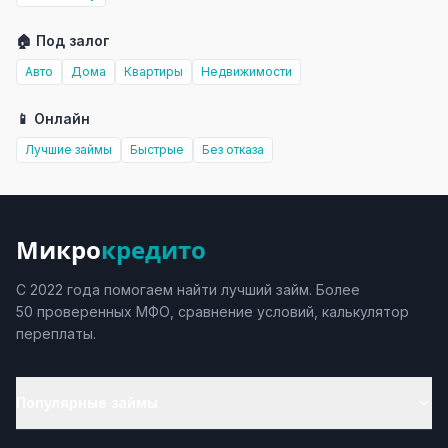
🏠 Под залог
Авто
Дома
Квартиры
Недвижимости
📱 Онлайн
Лучшие займы
Быстрые
Без отказа
Микро
кредито
С 2022 года помогаем найти лучший займ. Более
50 проверенных МФО, сравнение условий, калькулятор
переплаты.
Популярные займы