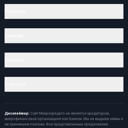
Подборки
Разделы
Полезное
О проекте
Дисклеймер:
Сайт Микрокредито не является кредитором,
микрофинансовой организацией или банком. Мы не выдаём займы и
не принимаем платежи. Все представленные предложения