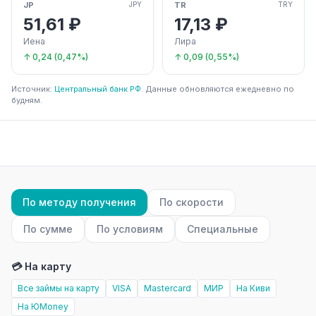
JP
TR
JPY
TRY
51,61 ₽
17,13 ₽
Иена
Лира
↑ 0,24 (0,47%)
↑ 0,09 (0,55%)
Источник:
Центральный банк РФ
. Данные обновляются ежедневно по
будням.
По методу получения
По скорости
По сумме
По условиям
Специальные
💳 На карту
Все займы на карту
VISA
Mastercard
МИР
На Киви
На ЮMoney