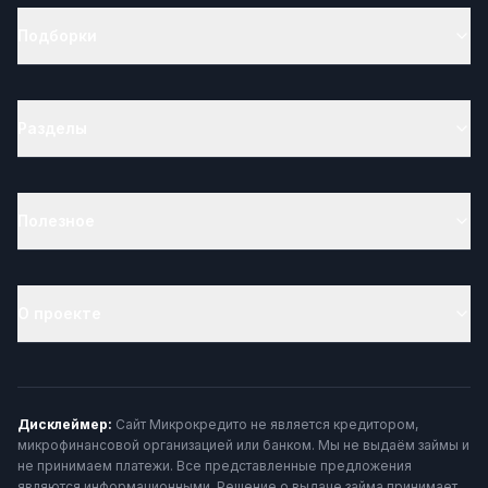
Подборки
Разделы
Полезное
О проекте
Дисклеймер:
Сайт Микрокредито не является кредитором,
микрофинансовой организацией или банком. Мы не выдаём займы и
не принимаем платежи. Все представленные предложения
являются информационными. Решение о выдаче займа принимает