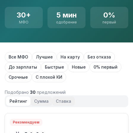
30+
5 мин
0%
МФО
одобрение
первый
Все МФО
Лучшие
На карту
Без отказа
До зарплаты
Быстрые
Новые
0% первый
Срочные
С плохой КИ
Подобрано
30
предложений
Рейтинг
Сумма
Ставка
Рекомендуем