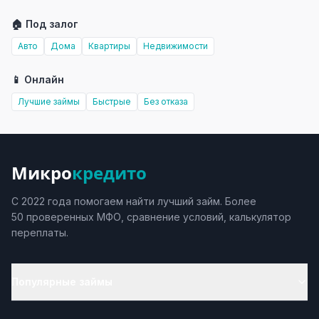
🏠 Под залог
Авто
Дома
Квартиры
Недвижимости
📱 Онлайн
Лучшие займы
Быстрые
Без отказа
Микро
кредито
С 2022 года помогаем найти лучший займ. Более
50 проверенных МФО, сравнение условий, калькулятор
переплаты.
Популярные займы