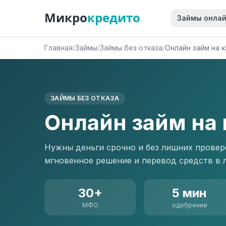
Микро
кредито
Займы онла
Главная
/
Займы
/
Займы без отказа
/
Онлайн займ на к
ЗАЙМЫ БЕЗ ОТКАЗА
Онлайн займ на 
Нужны деньги срочно и без лишних проверо
мгновенное решение и перевод средств в л
30+
5 мин
МФО
одобрение