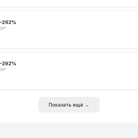
–292%
СК*
–292%
СК*
Показать ещё →