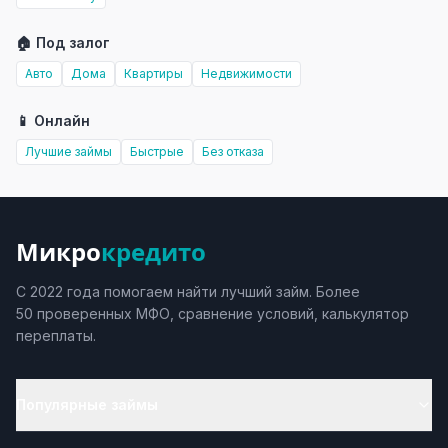
🏠 Под залог
Авто
Дома
Квартиры
Недвижимости
📱 Онлайн
Лучшие займы
Быстрые
Без отказа
Микро
кредито
С 2022 года помогаем найти лучший займ. Более
50 проверенных МФО, сравнение условий, калькулятор
переплаты.
Популярные займы