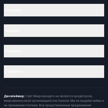
Подборки
Разделы
Полезное
О проекте
Дисклеймер:
Сайт Микрокредито не является кредитором,
микрофинансовой организацией или банком. Мы не выдаём займы и
не принимаем платежи. Все представленные предложения