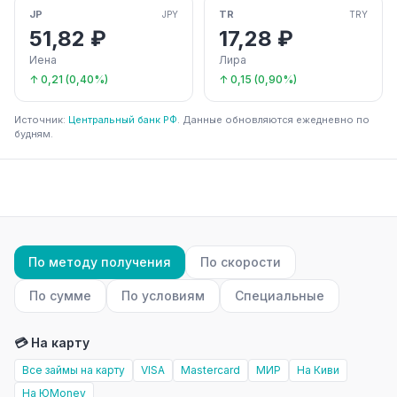
JP
TR
JPY
TRY
51,82 ₽
17,28 ₽
Иена
Лира
↑ 0,21 (0,40%)
↑ 0,15 (0,90%)
Источник:
Центральный банк РФ
. Данные обновляются ежедневно по
будням.
По методу получения
По скорости
По сумме
По условиям
Специальные
💳 На карту
Все займы на карту
VISA
Mastercard
МИР
На Киви
На ЮMoney