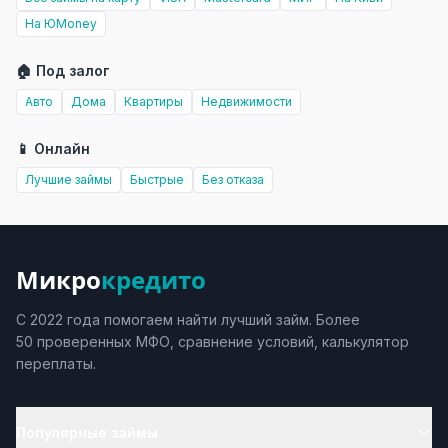
На ЮMoney
🏠 Под залог
Авто
Дома
Квартиры
Недвижимости
📱 Онлайн
Лучшие займы
Быстрые
Без отказа
Микро
кредито
С 2022 года помогаем найти лучший займ. Более
50 проверенных МФО, сравнение условий, калькулятор
переплаты.
Популярные займы