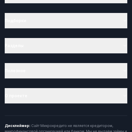
Подборки
Разделы
Полезное
О проекте
Дисклеймер:
Сайт Микрокредито не является кредитором,
микрофинансовой организацией или банком. Мы не выдаём займы и