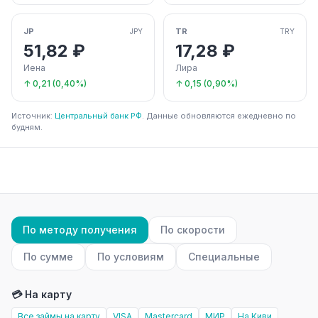
JP
TR
JPY
TRY
51,82 ₽
17,28 ₽
Иена
Лира
↑ 0,21 (0,40%)
↑ 0,15 (0,90%)
Источник:
Центральный банк РФ
. Данные обновляются ежедневно по
будням.
По методу получения
По скорости
По сумме
По условиям
Специальные
💳 На карту
Все займы на карту
VISA
Mastercard
МИР
На Киви