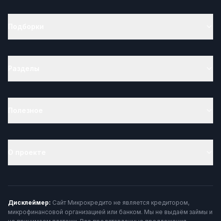
Подборки
Разделы
Полезное
О проекте
Дисклеймер:
Сайт Микрокредито не является кредитором,
микрофинансовой организацией или банком. Мы не выдаём займы и