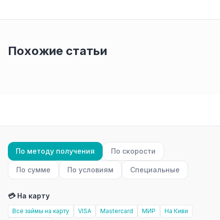
Похожие статьи
По методу получения
По скорости
По сумме
По условиям
Специальные
💳 На карту
Все займы на карту
VISA
Mastercard
МИР
На Киви