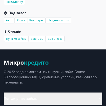
На ЮMoney
🏠 Под залог
Авто
Дома
Квартиры
Недвижимости
📱 Онлайн
Лучшие займы
Быстрые
Без отказа
Микро
кредито
С 2022 года помогаем найти лучший займ. Более
50 проверенных МФО, сравнение условий, калькулятор
переплаты.
Популярные займы