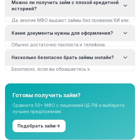
Можно ли получить займ с плохой кредитной
историей?
Да, многие МФО выдают займы без проверки КИ или
с мягкими требованиями. Смотрите раздел «Займы
Какие документы нужны для оформления?
с плохой КИ».
Обычно достаточно паспорта и телефона.
Некоторые МФО запрашивают дополнительные
Насколько безопасно брать займы онлайн?
документы для крупных сумм.
Безопасно, если вы обращаетесь к
лицензированным МФО из реестра ЦБ РФ. Все
организации в нашем каталоге имеют лицензию.
Готовы получить займ?
Сравните 50+ МФО с лицензией ЦБ РФ и выберите
лучшее предложение.
Подобрать займ