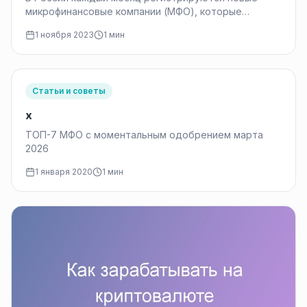
микрофинансовые компании (МФО), которые
предоставляют микрокредиты населению. К
1 ноября 2023
1 мин
ноябрю 2023 года было…
Статьи и советы
x
ТОП-7 МФО с моментальным одобрением марта
2026
1 января 2020
1 мин