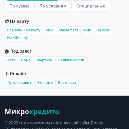
По сумме
По условиям
Специальные
💳 На карту
Все займы на карту
VISA
Mastercard
МИР
На Киви
На ЮMoney
🏠 Под залог
Авто
Дома
Квартиры
Недвижимости
📱 Онлайн
Лучшие займы
Быстрые
Без отказа
Микро
кредито
С 2022 года помогаем найти лучший займ. Более