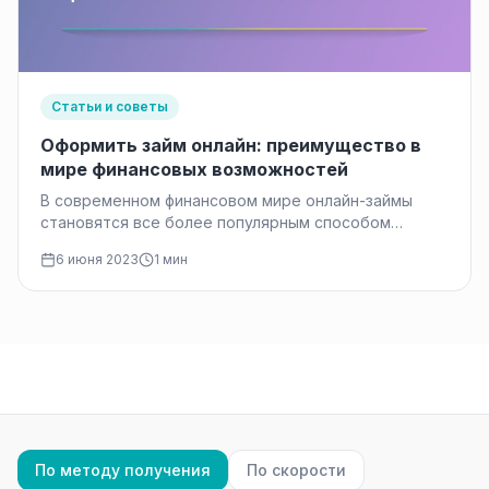
Статьи и советы
Оформить займ онлайн: преимущество в
мире финансовых возможностей
В современном финансовом мире онлайн-займы
становятся все более популярным способом
получения финансовой поддержки. С возрастанием
6 июня 2023
1 мин
числа людей, стремящихся…
По методу получения
По скорости