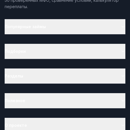
50 проверенных МФО, сравнение условий, калькулятор
переплаты.
Популярные займы
Подборки
Разделы
Полезное
О проекте