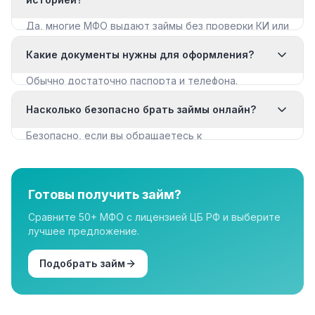
Да, многие МФО выдают займы без проверки КИ или
с мягкими требованиями. Смотрите раздел «Займы
Какие документы нужны для оформления?
с плохой КИ».
Обычно достаточно паспорта и телефона.
Некоторые МФО запрашивают дополнительные
Насколько безопасно брать займы онлайн?
документы для крупных сумм.
Безопасно, если вы обращаетесь к
лицензированным МФО из реестра ЦБ РФ. Все
организации в нашем каталоге имеют лицензию.
Готовы получить займ?
Сравните 50+ МФО с лицензией ЦБ РФ и выберите
лучшее предложение.
Подобрать займ