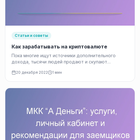
Статьи и советы
Как зарабатывать на криптовалюте
Пока многие ищут источники дополнительного
дохода, тысячи людей продают и скупают
криптовалюту, токены, открывают вклады на
20 декабря 2022
1 мин
крипто биржах…