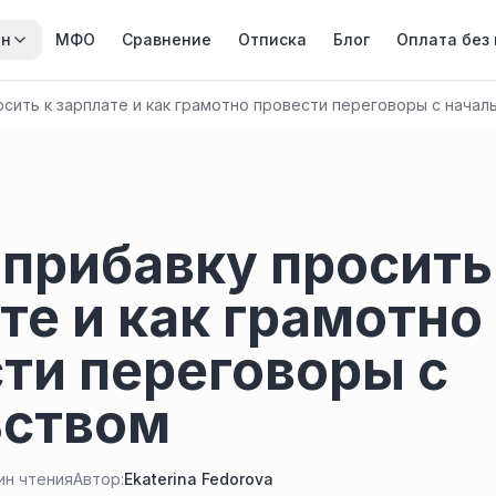
йн
МФО
Сравнение
Отписка
Блог
Оплата без
сить к зарплате и как грамотно провести переговоры с начал
прибавку просить
те и как грамотно
ти переговоры с
ьством
ин чтения
Автор:
Ekaterina Fedorova