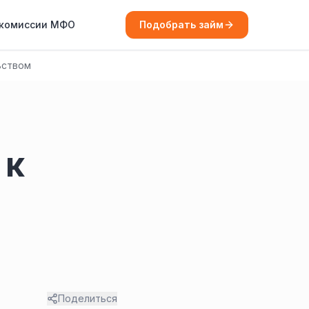
 комиссии МФО
Подобрать займ
ьством
 к
Поделиться