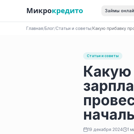
Микро
кредито
Займы онла
Главная
/
Блог
/
Статьи и советы
/
Какую прибавку про
Статьи и советы
Какую 
зарпла
провес
начал
19 декабря 2024
1 м