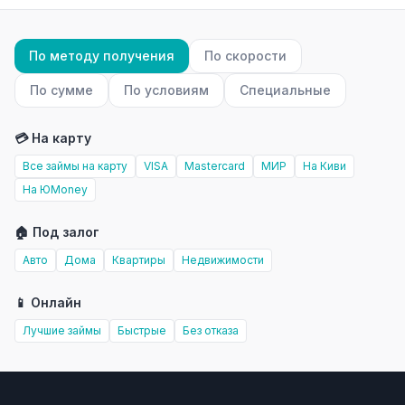
По методу получения
По скорости
По сумме
По условиям
Специальные
💳 На карту
Все займы на карту
VISA
Mastercard
МИР
На Киви
На ЮMoney
🏠 Под залог
Авто
Дома
Квартиры
Недвижимости
📱 Онлайн
Лучшие займы
Быстрые
Без отказа