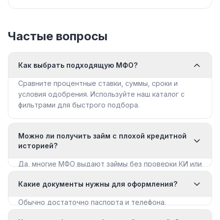
Частые вопросы
Как выбрать подходящую МФО?
Сравните процентные ставки, суммы, сроки и
условия одобрения. Используйте наш каталог с
фильтрами для быстрого подбора.
Можно ли получить займ с плохой кредитной
историей?
Да, многие МФО выдают займы без проверки КИ или
с мягкими требованиями. Смотрите раздел «Займы
Какие документы нужны для оформления?
с плохой КИ».
Обычно достаточно паспорта и телефона.
Некоторые МФО запрашивают дополнительные