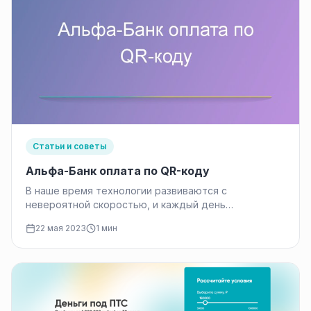
Статьи и советы
Альфа-Банк оплата по QR-коду
В наше время технологии развиваются с
невероятной скоростью, и каждый день
появляются новые варианты для упрощения и
22 мая 2023
1 мин
улучшения…