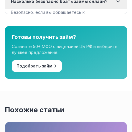
Насколько безопасно брать займы онлайн?
документы для крупных сумм.
Безопасно, если вы обращаетесь к
лицензированным МФО из реестра ЦБ РФ. Все
организации в нашем каталоге имеют лицензию.
Готовы получить займ?
Сравните 50+ МФО с лицензией ЦБ РФ и выберите
лучшее предложение.
Подобрать займ
Похожие статьи