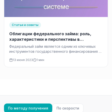
Статьи и советы
Облигации федерального займа: роль,
характеристики и перспективы в
финансовой системе
Федеральный займ является одним из ключевых
инструментов государственного финансирования и
играет важную роль в стабильности экономики. Он
13 июня 2023
1 мин
представляет…
По методу получения
По скорости