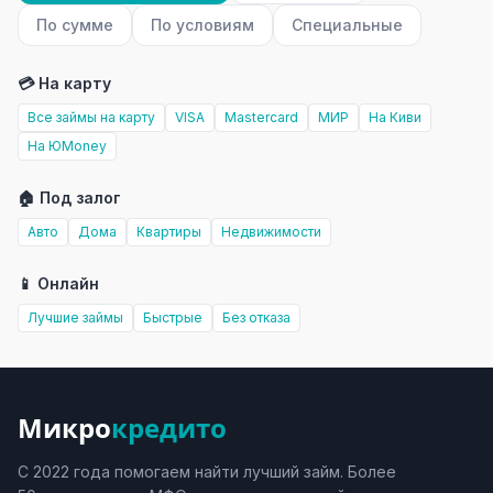
По сумме
По условиям
Специальные
💳 На карту
Все займы на карту
VISA
Mastercard
МИР
На Киви
На ЮMoney
🏠 Под залог
Авто
Дома
Квартиры
Недвижимости
📱 Онлайн
Лучшие займы
Быстрые
Без отказа
Микро
кредито
С 2022 года помогаем найти лучший займ. Более