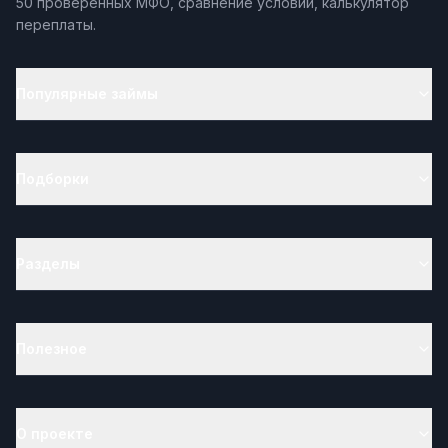
50 проверенных МФО, сравнение условий, калькулятор
переплаты.
Популярные займы
Подборки
Разделы
Полезное
О проекте