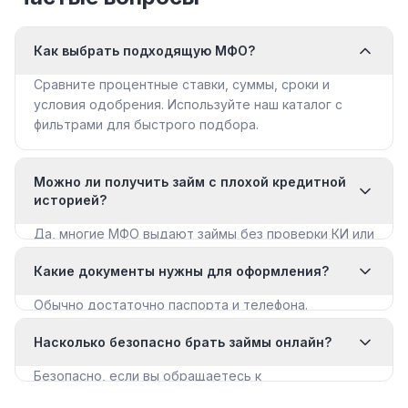
Как выбрать подходящую МФО?
Сравните процентные ставки, суммы, сроки и
условия одобрения. Используйте наш каталог с
фильтрами для быстрого подбора.
Можно ли получить займ с плохой кредитной
историей?
Да, многие МФО выдают займы без проверки КИ или
с мягкими требованиями. Смотрите раздел «Займы
Какие документы нужны для оформления?
с плохой КИ».
Обычно достаточно паспорта и телефона.
Некоторые МФО запрашивают дополнительные
Насколько безопасно брать займы онлайн?
документы для крупных сумм.
Безопасно, если вы обращаетесь к
лицензированным МФО из реестра ЦБ РФ. Все