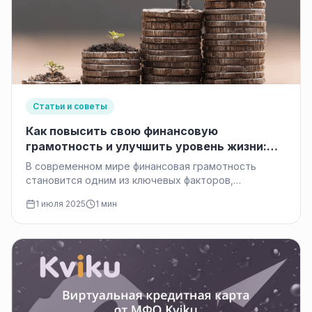
Статьи и советы
Как повысить свою финансовую
грамотность и улучшить уровень жизни:
практические советы и развитие навыков
В современном мире финансовая грамотность
становится одним из ключевых факторов,
определяющих качество жизни. Умение правильно
1 июля 2025
1 мин
управлять своими деньгами,…