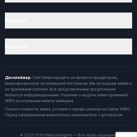
Полезное
О проекте
Дисклеймер:
Сайт Микрокредито не является кредитором,
микрофинансовой организацией или банком. Мы не выдаём займы и
не принимаем платежи. Все представленные предложения
являются информационными. Решение о выдаче займа принимает
МФО на основании анкеты заёмщика.
Полная стоимость займа, условия и тарифы указаны на сайтах МФО.
Перед оформлением внимательно ознакомьтесь с договором.
© 2022–2026 Микрокредито — Все права защищены