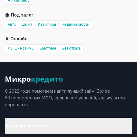
На ЮMoney
🏠 Под залог
Авто
Дома
Квартиры
Недвижимости
📱 Онлайн
Лучшие займы
Быстрые
Без отказа
Микро
кредито
С 2022 года помогаем найти лучший займ. Более
50 проверенных МФО, сравнение условий, калькулятор
переплаты.
Популярные займы