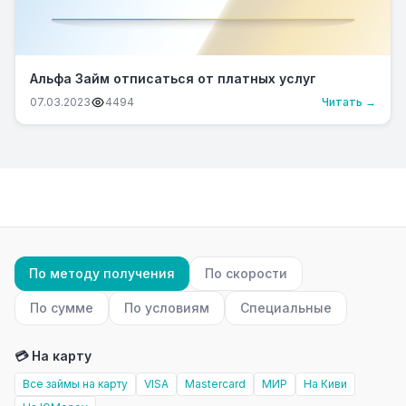
Альфа Займ отписаться от платных услуг
07.03.2023
4494
Читать →
По методу получения
По скорости
По сумме
По условиям
Специальные
💳 На карту
Все займы на карту
VISA
Mastercard
МИР
На Киви