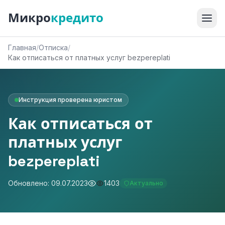
Микро
кредито
Главная
/
Отписка
/
Как отписаться от платных услуг bezpereplati
Инструкция проверена юристом
Как отписаться от
платных услуг
bezpereplati
Обновлено: 09.07.2023
1403
Актуально