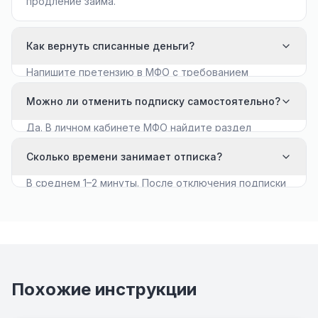
продление займа.
Как вернуть списанные деньги?
Напишите претензию в МФО с требованием
вернуть средства. Если ответа нет в течение 10
Можно ли отменить подписку самостоятельно?
дней — обращайтесь в Роспотребнадзор.
Да. В личном кабинете МФО найдите раздел
«Платные услуги» и отключите автопродление.
Сколько времени занимает отписка?
В среднем 1–2 минуты. После отключения подписки
списания прекращаются мгновенно или со
следующего расчётного дня.
Похожие инструкции