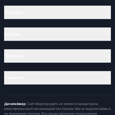
Подборки
Разделы
Полезное
О проекте
Дисклеймер:
Сайт Микрокредито не является кредитором,
микрофинансовой организацией или банком. Мы не выдаём займы и
не принимаем платежи. Все представленные предложения