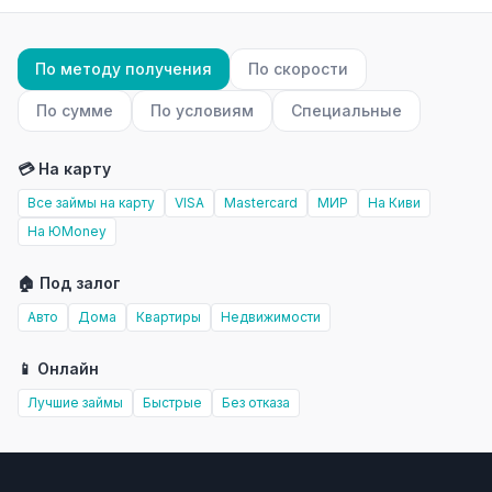
По методу получения
По скорости
По сумме
По условиям
Специальные
💳 На карту
Все займы на карту
VISA
Mastercard
МИР
На Киви
На ЮMoney
🏠 Под залог
Авто
Дома
Квартиры
Недвижимости
📱 Онлайн
Лучшие займы
Быстрые
Без отказа