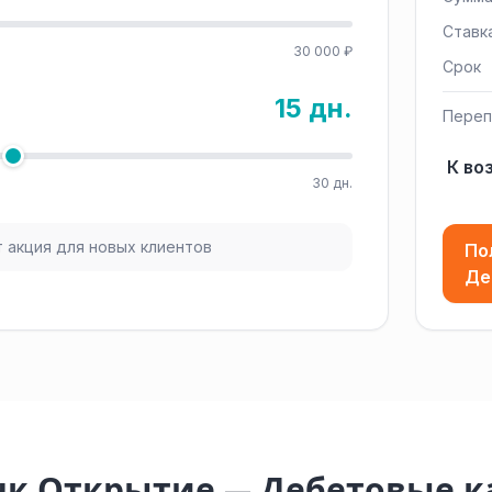
Ставк
30 000 ₽
Срок
15 дн.
Переп
К во
30 дн.
 акция для новых клиентов
По
Де
нк Открытие — Дебетовые 