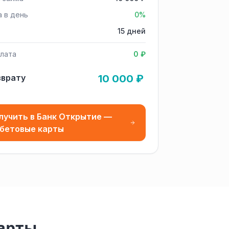
а в день
0%
15 дней
лата
0 ₽
зврату
10 000 ₽
лучить в Банк Открытие —
бетовые карты
карты