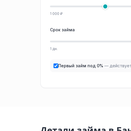
1 000 ₽
Срок займа
1 дн.
Первый займ под 0%
— действует
Детали займа в Ба