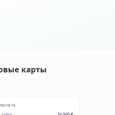
товые карты
РАСЧЁТА
 займа
10 000 ₽