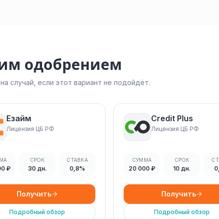
ким одобрением
а случай, если этот вариант не подойдёт.
Езайм
Credit Plus
Лицензия ЦБ РФ
Лицензия ЦБ РФ
МА
СРОК
СТАВКА
СУММА
СРОК
СТ
00 ₽
30 дн.
0,8%
20 000 ₽
10 дн.
0
Получить
Получить
Подробный обзор
Подробный обзор