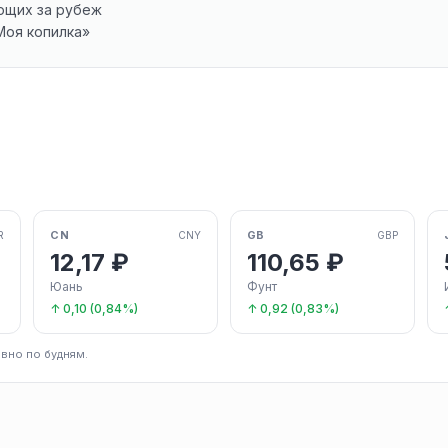
ющих за рубеж
Моя копилка»
CN
GB
R
CNY
GBP
12,17 ₽
110,65 ₽
Юань
Фунт
↑ 0,10 (0,84%)
↑ 0,92 (0,83%)
вно по будням.