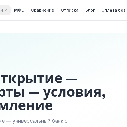
йн
МФО
Сравнение
Отписка
Блог
Оплата без
Открытие —
рты — условия,
рмление
ие — универсальный банк с