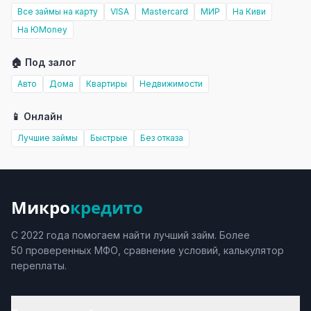
Все займы на карту
VISA
Mastercard
МИР
На Киви
На ЮMoney
🏠 Под залог
Авто
Дома
Квартиры
Недвижимости
📱 Онлайн
Лучшие займы
Быстрые
Без отказа
Микро
кредито
С 2022 года помогаем найти лучший займ. Более
50 проверенных МФО, сравнение условий, калькулятор
переплаты.