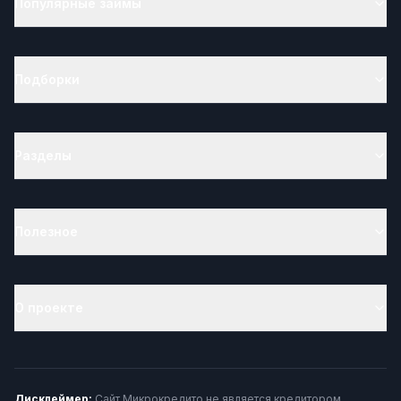
Популярные займы
Подборки
Разделы
Полезное
О проекте
Дисклеймер:
Сайт Микрокредито не является кредитором,