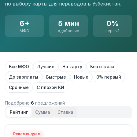
по выбору карты для переводов в Узбекистан.
6+
5 мин
0%
МФО
одобрение
первый
Все МФО
Лучшие
На карту
Без отказа
До зарплаты
Быстрые
Новые
0% первый
Срочные
С плохой КИ
Подобрано
6
предложений
Рейтинг
Сумма
Ставка
Рекомендуем