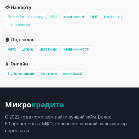
💳 На карту
Все займы на карту
VISA
Mastercard
МИР
На Киви
На ЮMoney
🏠 Под залог
Авто
Дома
Квартиры
Недвижимости
📱 Онлайн
Лучшие займы
Быстрые
Без отказа
Микро
кредито
С 2022 года помогаем найти лучший займ. Более
50 проверенных МФО, сравнение условий, калькулятор
переплаты.