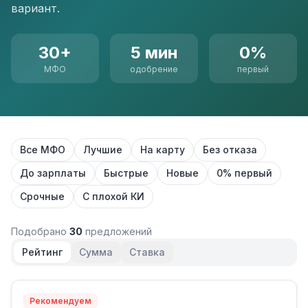
вариант.
30+
5 мин
0%
МФО
одобрение
первый
Все МФО
Лучшие
На карту
Без отказа
До зарплаты
Быстрые
Новые
0% первый
Срочные
С плохой КИ
Подобрано
30
предложений
Рейтинг
Сумма
Ставка
Рекомендуем