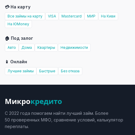
💳 На карту
Все займы на карту
VISA
Mastercard
МИР
На Киви
На ЮMoney
🏠 Под залог
Авто
Дома
Квартиры
Недвижимости
📱 Онлайн
Лучшие займы
Быстрые
Без отказа
Микро
кредито
С 2022 года помогаем найти лучший займ. Более
50 проверенных МФО, сравнение условий, калькулятор
переплаты.