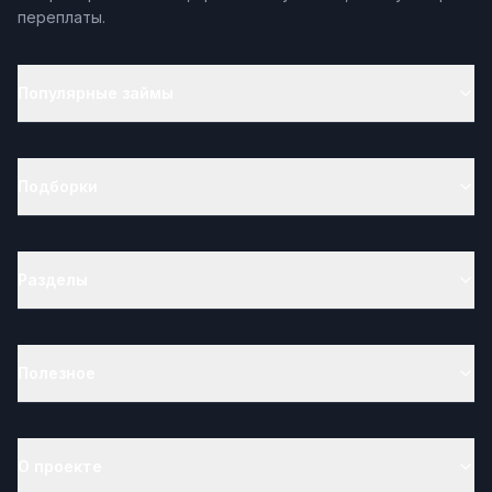
переплаты.
Популярные займы
Подборки
Разделы
Полезное
О проекте