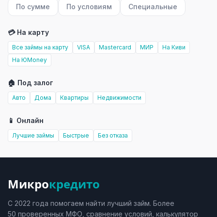
По сумме
По условиям
Специальные
💳 На карту
Все займы на карту
VISA
Mastercard
МИР
На Киви
На ЮMoney
🏠 Под залог
Авто
Дома
Квартиры
Недвижимости
📱 Онлайн
Лучшие займы
Быстрые
Без отказа
Микро
кредито
С 2022 года помогаем найти лучший займ. Более
50 проверенных МФО, сравнение условий, калькулятор