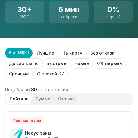
30+
5 мин
0%
МФО
одобрение
первый
Все МФО
Лучшие
На карту
Без отказа
До зарплаты
Быстрые
Новые
0% первый
Срочные
С плохой КИ
Подобрано
30
предложений
Рейтинг
Сумма
Ставка
Рекомендуем
Небус займ