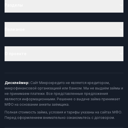
Разделы
Полезное
О проекте
Дисклеймер:
Сайт Микрокредито не является кредитором,
микрофинансовой организацией или банком. Мы не выдаём займы и
не принимаем платежи. Все представленные предложения
являются информационными. Решение о выдаче займа принимает
МФО на основании анкеты заёмщика.
Полная стоимость займа, условия и тарифы указаны на сайтах МФО.
Перед оформлением внимательно ознакомьтесь с договором.