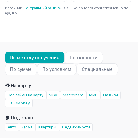
Источник:
Центральный банк РФ
. Данные обновляются ежедневно по
будням.
По методу получения
По скорости
По сумме
По условиям
Специальные
💳 На карту
Все займы на карту
VISA
Mastercard
МИР
На Киви
На ЮMoney
🏠 Под залог
Авто
Дома
Квартиры
Недвижимости