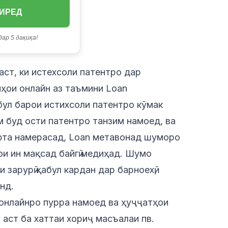
ГИРЕД
дар 5 дақиқа!
аст, ки истехсоли патентро дар
мҳои онлайн аз таъмини Loan
ул барои истихсоли патентро кӯмак
м буд ости патентро танзим намоед, ва
фта намерасад, Loan метавонад шуморо
и ин мақсад байгӣ медиҳад. Шумо
 зарурӣ қабул кардан дар барноехӣ,
нд.
 онлайнро пурра намоед ва ҳуҷҷатҳои
аст ба хаттаи хориҷ масъалаи пв.