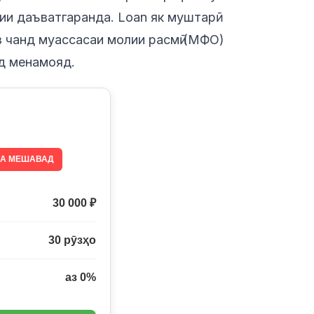
ии даъватгаранда. Loan як муштарӣ
з чанд муассасаи молии расмӣ (МФО)
д менамояд.
ДА МЕШАВАД
30 000 ₽
30 рӯзҳо
аз 0%