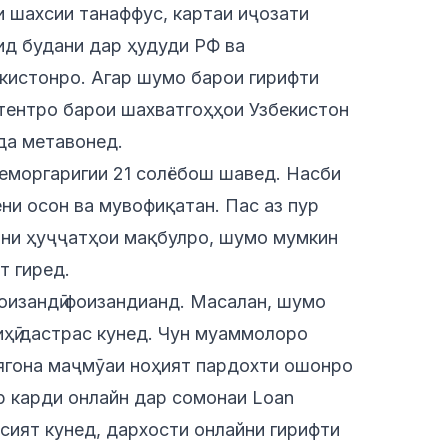
и шахсии танаффус, картаи иҷозати
ид будани дар ҳудуди РФ ва
кистонро. Агар шумо барои гирифти
тентро барои шахватгоҳҳои Узбекистон
да метавонед.
беморгаригии 21 солёбош шавед. Насби
ни осон ва мувофиқатан. Пас аз пур
ини ҳуҷҷатҳои мақбулро, шумо мумкин
т гиред.
оизандӣ фоизандианд. Масалан, шумо
ҳӣ дастрас кунед. Чун муаммолоро
 ягона маҷмӯаи ноҳият пардохти ошонро
р карди онлайн дар сомонаи Loan
сият кунед, дархости онлайни гирифти