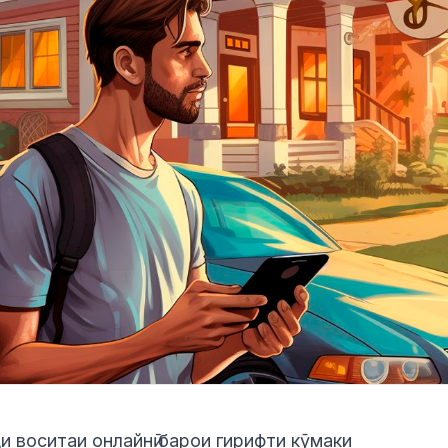
и воситаи онлайнӣ барои гирифти кӯмаки