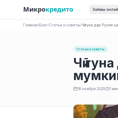
Микро
кредито
Займы онла
Главная
/
Блог
/
Статьи и советы
/
Чӣ гуна дар Русия қ
Статьи и советы
Чӣ гун
мумки
18 ноября 2025
1 ми