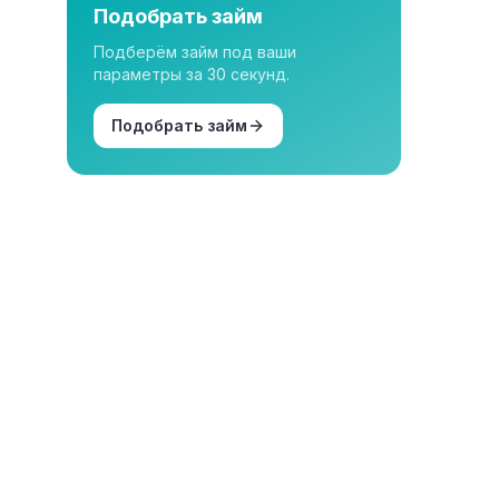
Подобрать займ
Подберём займ под ваши
параметры за 30 секунд.
Подобрать займ