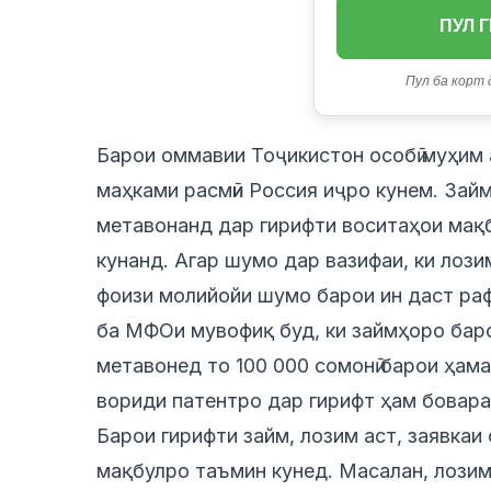
ПУЛ 
Пул ба корт 
Барои оммавии Тоҷикистон особӣ муҳим 
маҳками расмӣи Россия иҷро кунем. Зай
метавонанд дар гирифти воситаҳои мақб
кунанд. Агар шумо дар вазифаи, ки лози
фоизи молийойи шумо барои ин даст ра
ба МФОи мувофиқ буд, ки займҳоро баро
метавонед то 100 000 сомонӣ барои ҳамаи
вориди патентро дар гирифт ҳам бовара
Барои гирифти займ, лозим аст, заявкаи
мақбулро таъмин кунед. Масалан, лозим 