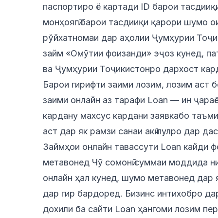
паспортиро ё картади ID барои тасдииқ
монҳоягӣ барои тасдииқи қарори шумо о
рўйхатномаи дар аҳолии Ҷумҳурии Тоҷи
займ «Омӯтии фоизанди» эҷоз кунед, па
ва Ҷумҳурии Тоҷикистонро дархост кар
Барои гирифти заими лозим, лозим аст 
заими онлайн аз тарафи Loan — ин ҷараё
кардану махсус кардани заявкабо таъм
аст дар як рамзи санаи акӣ пулро дар дас
Займҳои онлайн тавассути Loan кайди ф
метавонед Чӯ сомонӣ суммаи моддида ни
онлайн ҳал кунед, шумо метавонед дар
дар гир бардоред. Бизинс интихобро да
дохили ба сайти Loan ҳангоми лозим пер