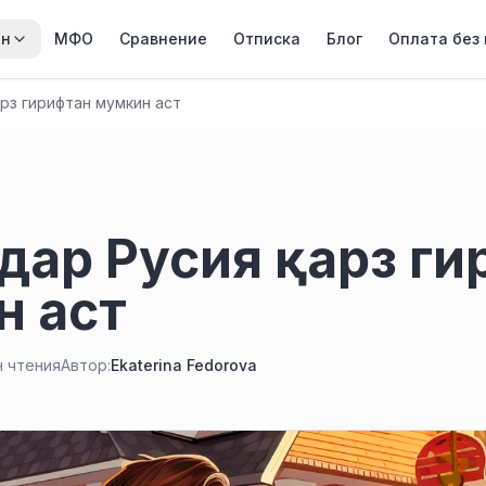
йн
МФО
Сравнение
Отписка
Блог
Оплата без
арз гирифтан мумкин аст
а дар Русия қарз г
н аст
н чтения
Автор:
Ekaterina Fedorova