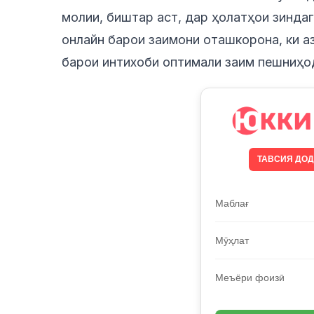
молии, биштар аст, дар ҳолатҳои зиндаг
онлайн барои заимони оташкорона, ки а
барои интихоби оптимали заим пешниҳо
ТАВСИЯ ДО
Маблағ
Мӯҳлат
Меъёри фоизӣ